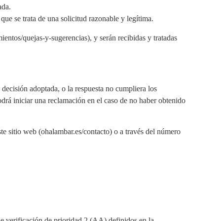
ada.
que se trata de una solicitud razonable y legítima.
mientos/quejas-y-sugerencias), y serán recibidas y tratadas
a decisión adoptada, o la respuesta no cumpliera los
odrá iniciar una reclamación en el caso de no haber obtenido
te sitio web (ohalambar.es/contacto) o a través del número
e verificación de prioridad 2 (AA) definidos en la