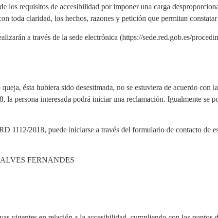
de los requisitos de accesibilidad por imponer una carga desproporcion
con toda claridad, los hechos, razones y petición que permitan constatar 
lizarán a través de la sede electrónica (https://sede.red.gob.es/procedi
 queja, ésta hubiera sido desestimada, no se estuviera de acuerdo con l
, la persona interesada podrá iniciar una reclamación. Igualmente se p
RD 1112/2018, puede iniciarse a través del formulario de contacto de es
MANDA ALVES FERNANDES
as vigentes en relación a la accesibilidad, cumpliendo con los puntos d